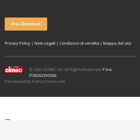
Area Download
Privacy Policy
|
Note Legali
|
Condizioni di vendita
|
Mappa del sito
© 2022 OLMEC Srl. All Rights Reserved.
P.Iva
IT00262350366
.
Developed by FrancoTomei.com
Italiano
English