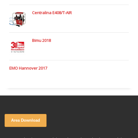
Centralina E408/T-AIR
Bimu 2018
EMO Hannover 2017
Area Download