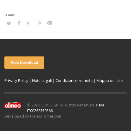
Area Download
Privacy Policy
|
Note Legali
|
Condizioni di vendita
|
Mappa del sito
© 2022 OLMEC Srl. All Rights Reserved.
P.Iva
IT00262350366
.
Developed by FrancoTomei.com