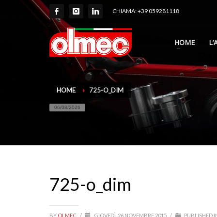
CHIAMA: +39 059281118
HOME
L’
HOME
725-O_DIM
06/08/2026
725-o_dim
BY
OLMEC
/
GIOVEDÌ, 26 NOVEMBRE 2015
/
PUBLISHED I