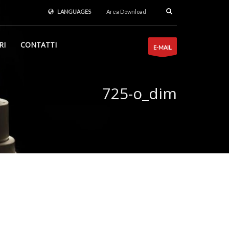
LANGUAGES
Area Download
RI
CONTATTI
E-MAIL
725-o_dim