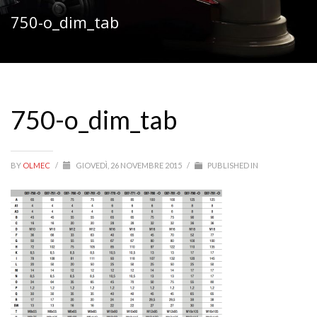
750-o_dim_tab
750-o_dim_tab
BY
OLMEC
/
GIOVEDÌ, 26 NOVEMBRE 2015
/
PUBLISHED IN