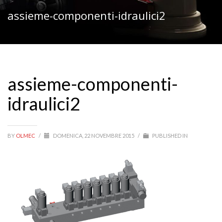
assieme-componenti-idraulici2
assieme-componenti-
idraulici2
BY
OLMEC
/
DOMENICA, 22 NOVEMBRE 2015
/
PUBLISHED IN