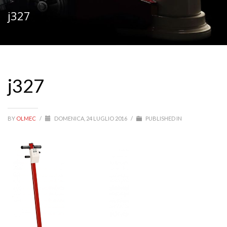
j327
j327
BY
OLMEC
/
DOMENICA, 24 LUGLIO 2016
/
PUBLISHED IN