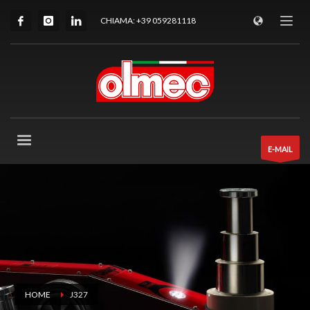
CHIAMA: +39 059281118
E-MAIL
HOME
J327