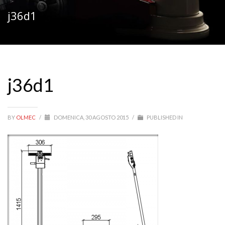
j36d1
j36d1
BY
OLMEC
/
DOMENICA, 30 AGOSTO 2015
/
PUBLISHED IN