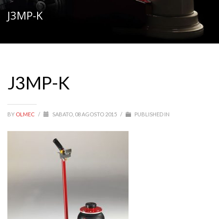
J3MP-K
J3MP-K
BY
OLMEC
/
SABATO, 08 AGOSTO 2015
/
PUBLISHED IN