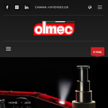
CHIAMA: +39 059281118
E-MAIL
HOME
J650