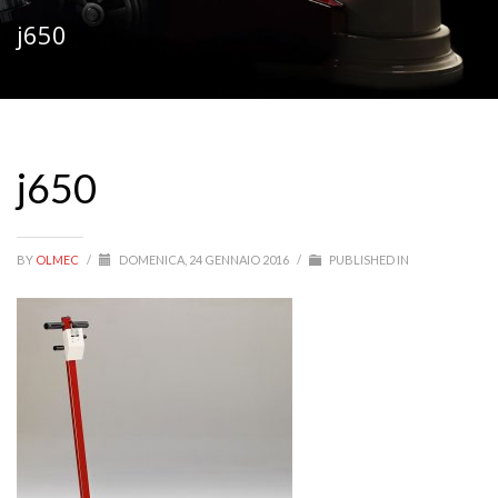
j650
j650
BY
OLMEC
/
DOMENICA, 24 GENNAIO 2016
/
PUBLISHED IN