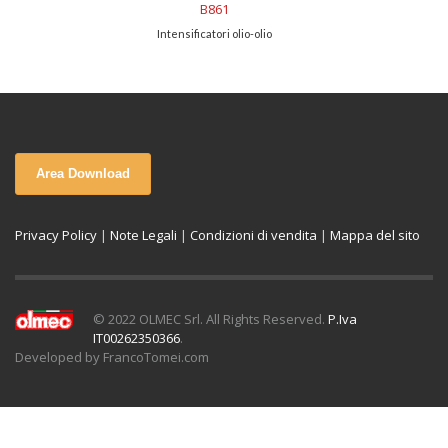
B862
Intensificatori olio-olio
Area Download
Privacy Policy
|
Note Legali
|
Condizioni di vendita
|
Mappa del sito
© 2022 OLMEC Srl. All Rights Reserved.
P.Iva
IT00262350366
.
Developed by FrancoTomei.com