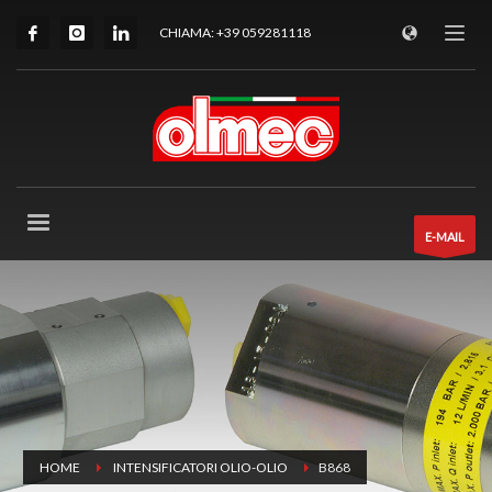
CHIAMA: +39 059281118
E-MAIL
HOME
INTENSIFICATORI OLIO-OLIO
B868