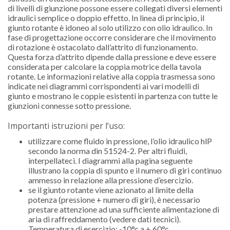
di livelli di giunzione possone essere collegati diversi elementi
idraulici semplice o doppio effetto. In linea di principio, il
giunto rotante è idoneo al solo utilizzo con olio idraulico. In
fase di progettazione occorre considerare che il movimento
di rotazione è ostacolato dall’attrito di funzionamento.
Questa forza d’attrito dipende dalla pressione e deve essere
considerata per calcolare la coppia motrice della tavola
rotante. Le informazioni relative alla coppia trasmessa sono
indicate nei diagrammi corrispondenti ai vari modelli di
giunto e mostrano le coppie esistenti in partenza con tutte le
giunzioni connesse sotto pressione.
Importanti istruzioni per l’uso:
utilizzare come fluido in pressione, l’olio idraulico hlP
secondo la norma din 51524-2. Per altri fluidi,
interpellateci. I diagrammi alla pagina seguente
illustrano la coppia di spunto e il numero di giri continuo
ammesso in relazione alla pressione d’esercizio.
se il giunto rotante viene azionato al limite della
potenza (pressione + numero di giri), è necessario
prestare attenzione ad una sufficiente alimentazione di
aria di raffreddamento (vedere dati tecnici).
Temperatura di esercizio: -10°c a + 60°c.