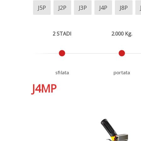
J5P
J2P
J3P
J4P
J8P
2 STADI
2.000 Kg.
sfilata
portata
J4MP