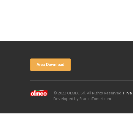
Area Download
© 2022 OLMEC Srl. All Rights Reserved.
P.Iva
Developed by FrancoTomei.com