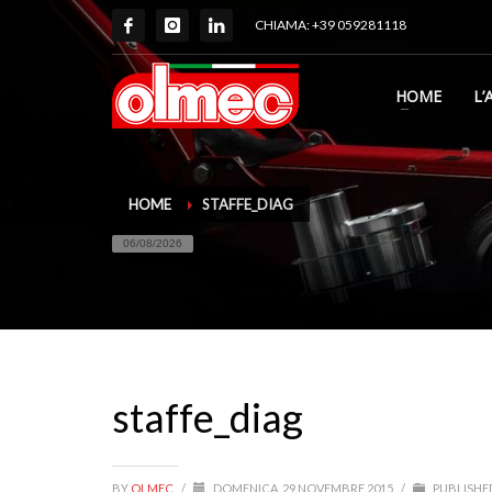
CHIAMA: +39 059281118
HOME
L’
HOME
STAFFE_DIAG
06/08/2026
staffe_diag
BY
OLMEC
/
DOMENICA, 29 NOVEMBRE 2015
/
PUBLISHED