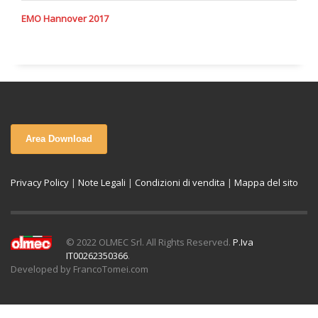
EMO Hannover 2017
Area Download
Privacy Policy
|
Note Legali
|
Condizioni di vendita
|
Mappa del sito
© 2022 OLMEC Srl. All Rights Reserved.
P.Iva
IT00262350366
.
Developed by FrancoTomei.com