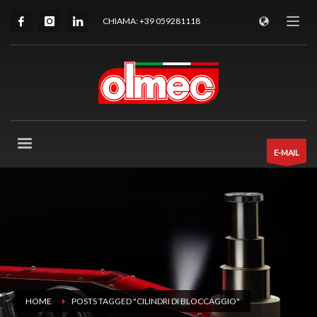
CHIAMA: +39 059281118
E-MAIL
HOME
POSTS TAGGED "CILINDRI DI BLOCCAGGIO"