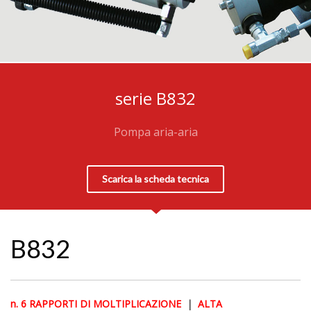
serie B832
Pompa aria-aria
Scarica la scheda tecnica
B832
n. 6 RAPPORTI DI MOLTIPLICAZIONE
|
ALTA