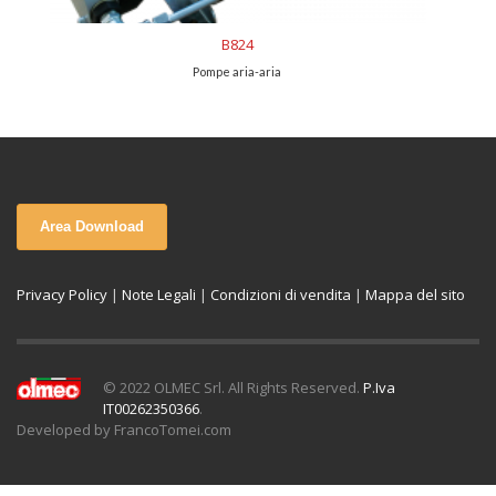
B824
Pompe aria-aria
Area Download
Privacy Policy
|
Note Legali
|
Condizioni di vendita
|
Mappa del sito
© 2022 OLMEC Srl. All Rights Reserved.
P.Iva
IT00262350366
.
Developed by FrancoTomei.com