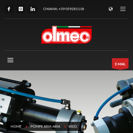
CHIAMA: +39 059281118
E-MAIL
HOME
POMPE ARIA-ARIA
B832