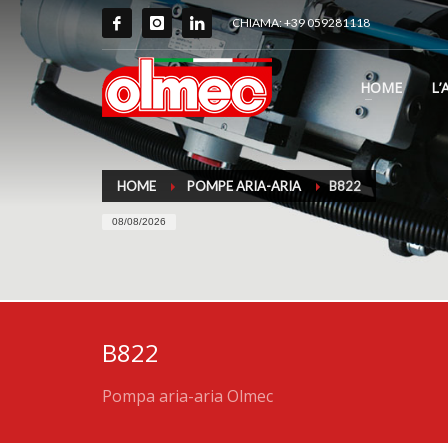
CHIAMA: +39 059281118
HOME
L’
HOME
POMPE ARIA-ARIA
B822
08/08/2026
B822
Pompa aria-aria Olmec