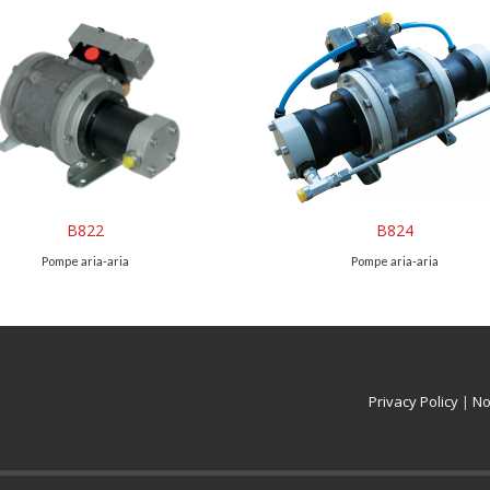
B822
B824
Pompe aria-aria
Pompe aria-aria
Privacy Policy
|
No