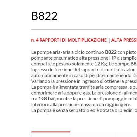
B822
n. 4 RAPPORTI DI MOLTIPLICAZIONE
|
ALTA PRESSI
Le pompe aria-aria a ciclo continuo
B822
con pisto
pompante pneumatico alta pressione HP a semplice
compatte e pesano solamente 12 Kg. Le pompe
B8
ingresso in funzione del rapporto di moltiplicazio
automaticamente in caso di perdite mantenendo l’al
Variando la pressione in ingresso si ottiene la press
La pompa è alimentata tramite aria compressa, e pu
comprimere aria oppure gas. La pressione di alim
tra
1÷8 bar
, mentre la pressione di pompaggio min
inferiore alla pressione massima da raggiungere.
La pompa è senza serbatoio ed è dotata di piedini d