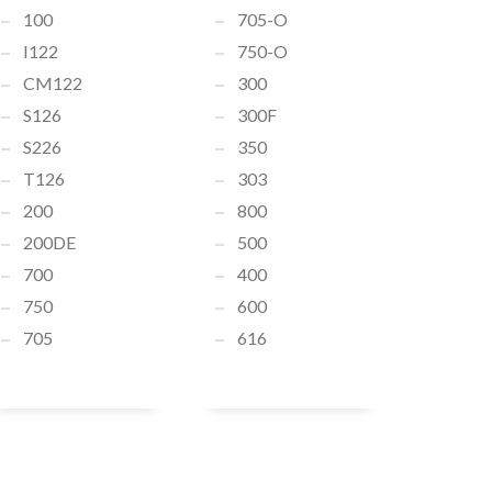
100
705-O
I122
750-O
CM122
300
S126
300F
S226
350
T126
303
200
800
200DE
500
700
400
750
600
705
616